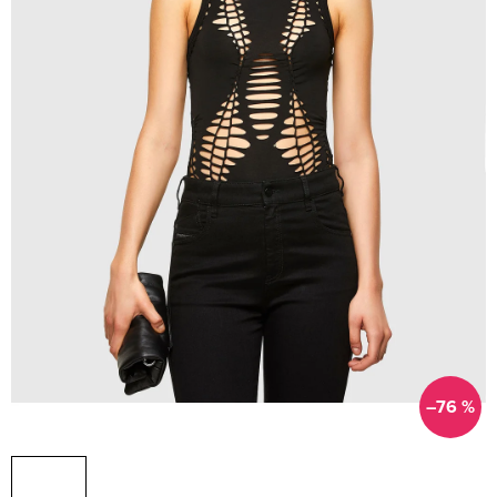
–76 %