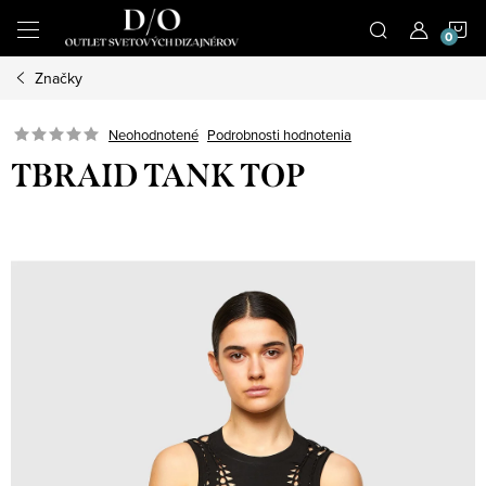
Prejsť
N
na
obsah
Značky
K
Podrobnosti hodnotenia
Neohodnotené
TBRAID TANK TOP