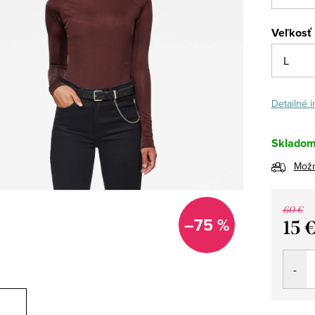
Veľkosť
Detailné 
Sklado
Možn
60 €
–75 %
15 
Jedno
cena: