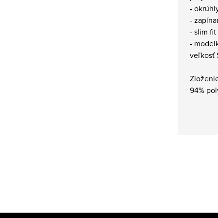
- okrúhl
- zapín
- slim fit
- model
veľkosť 
Zloženi
94% pol