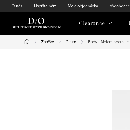
Prejsť
O nás
Napíšte nám
Moja objednávka
Všeobecne
na
obsah
Clearance
Značky
G-star
Body - Melam boat slim
Domov
B
o
č
n
ý
p