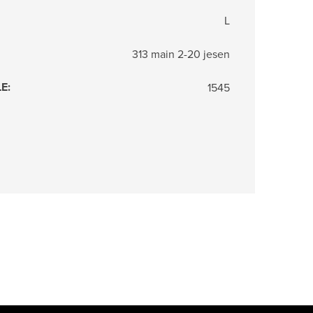
L
313 main 2-20 jesen
LE
:
1545