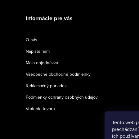
Z
á
Informácie pre vás
p
ä
O nás
t
Napíšte nám
i
Moja objednávka
e
Všeobecne obchodné podmienky
Reklamačný poriadok
Podmienky ochrany osobných údajov
Vrátenie tovaru
Tento web p
prechádzaní
ich používan