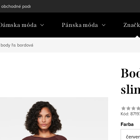
 obchodné podmienky
Reklamačný poriadok
Podmienky och
Dámska móda
Pánska móda
Znač
 body l\s bordová
Bod
sli
Kód:
8719
Farba