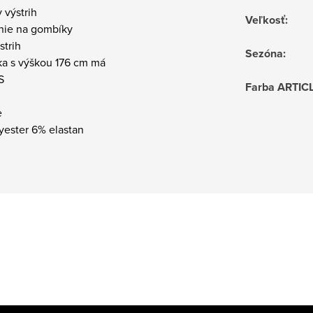
y výstrih
Veľkosť
:
anie na gombíky
 strih
Sezóna
:
ka s výškou 176 cm má
S
Farba ARTIC
e
yester 6% elastan