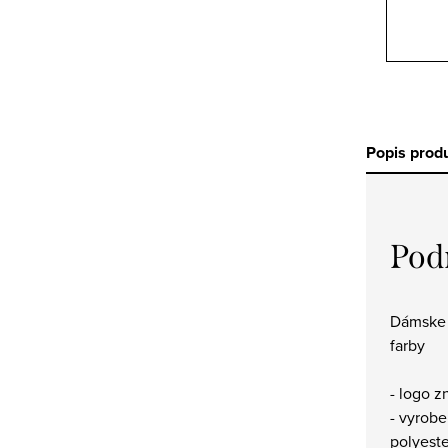
Popis prod
Pod
Dámske 
farby
- logo z
- vyrob
polyest