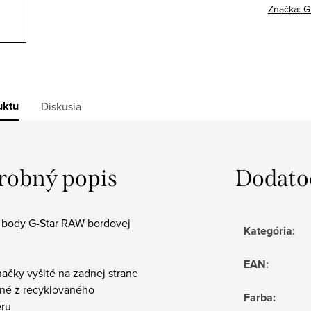
Značka:
G
uktu
Diskusia
robný popis
Dodato
body G-Star RAW bordovej
Kategória
:
EAN
:
načky vyšité na zadnej strane
ené z recyklovaného
Farba
:
eru