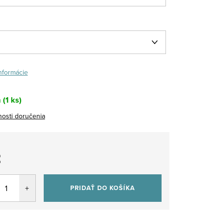
informácie
m
(1 ks)
osti doručenia
€
tková
PRIDAŤ DO KOŠÍKA