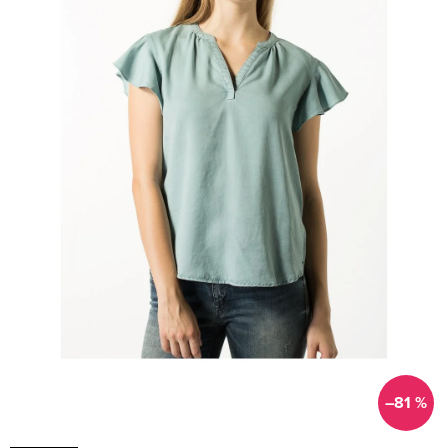
–81 %