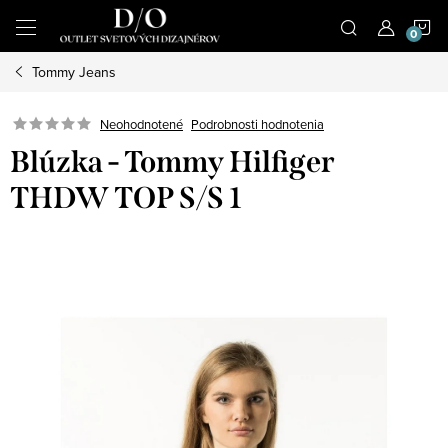
Prejsť
N
na
obsah
Tommy Jeans
K
Podrobnosti hodnotenia
Neohodnotené
Blúzka - Tommy Hilfiger
THDW TOP S/S 1