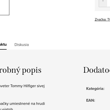
Značka:
T
uktu
Diskusia
robný popis
Dodato
veter Tommy Hilfiger sivej
Kategória
:
EAN
:
značky umiestnené na hrudi
y výstrih