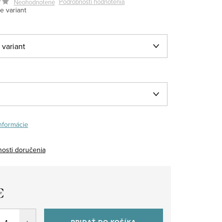
Podrobnosti hodnotenia
Neohodnotené
e variant
informácie
osti doručenia
€
tková