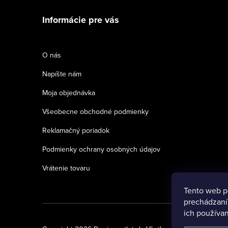
á
Informácie pre vás
p
ä
O nás
t
Napíšte nám
i
Moja objednávka
e
Všeobecne obchodné podmienky
Reklamačný poriadok
Podmienky ochrany osobných údajov
Vrátenie tovaru
Tento web p
prechádzaní
ich používan