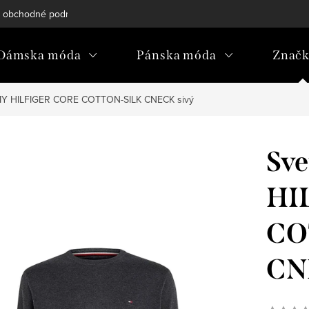
 obchodné podmienky
Reklamačný poriadok
Podmienky och
Dámska móda
Pánska móda
Znač
MY HILFIGER CORE COTTON-SILK CNECK sivý
Sv
HI
CO
CN