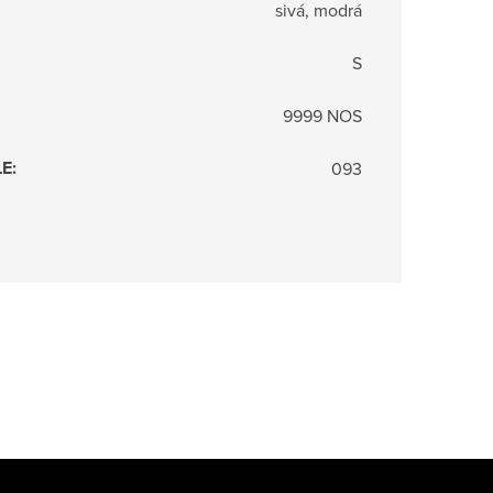
sivá, modrá
S
9999 NOS
LE
:
093