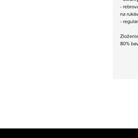
- rebrov
na rukáv
- regular 
Zloženie
80% bav
Z