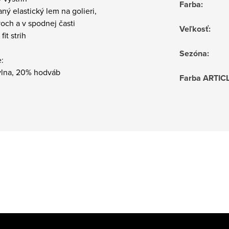
Farba
:
aný elastický lem na golieri,
och a v spodnej časti
Veľkosť
:
fit strih
Sezóna
:
:
lna, 20% hodváb
Farba ARTIC