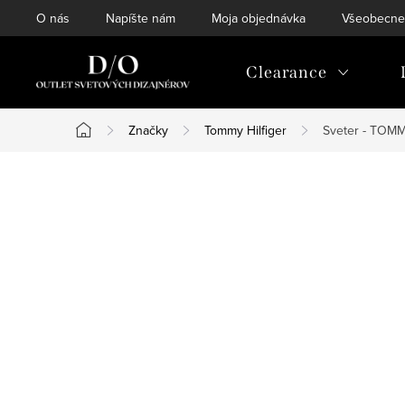
Prejsť
O nás
Napíšte nám
Moja objednávka
Všeobecne
na
obsah
Clearance
Značky
Tommy Hilfiger
Sveter - TOM
Domov
B
o
č
n
ý
p