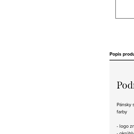
Popis prod
Pod
Pánsky s
farby
- logo 
- okrúhl