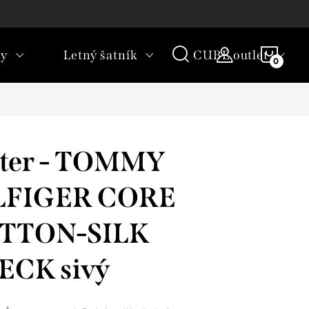
rany osobných údajov
Vrátenie tovaru
NÁKU
ky
Letný šatník
CUBE outlet
KOŠÍ
eter - TOMMY
LFIGER CORE
TTON-SILK
ECK sivý