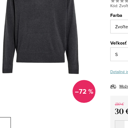
Kód:
Zvoľt
Farba
Veľkosť
Detailné 
Možn
–72 %
110 €
30 
Jedno
cena: