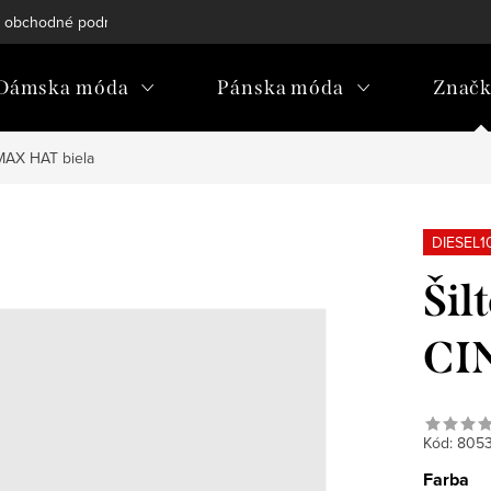
 obchodné podmienky
Reklamačný poriadok
Podmienky och
Dámska móda
Pánska móda
Znač
IMAX HAT biela
DIESEL1
Šil
CI
Kód:
805
Farba