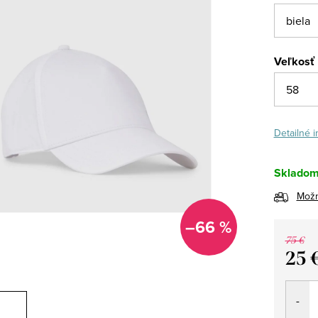
Veľkosť
Detailné 
Sklado
Možn
–66 %
75 €
25 
Jedno
cena: