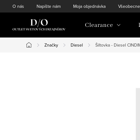
Prejsť
O nás
Napíšte nám
Moja objednávka
Všeobecne
na
obsah
Clearance
Značky
Diesel
Šiltovka - Diesel CIND
Domov
B
o
č
n
ý
p