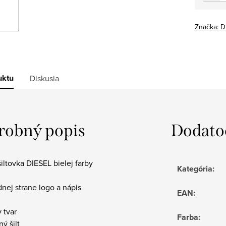
Značka:
D
uktu
Diskusia
robný popis
Dodato
iltovka DIESEL bielej farby
Kategória
:
dnej strane logo a nápis
EAN
:
y tvar
Farba
:
ný šilt