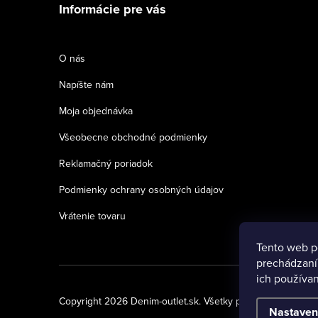
Informácie pre vás
p
ä
O nás
t
Napíšte nám
i
Moja objednávka
e
Všeobecne obchodné podmienky
Reklamačný poriadok
Podmienky ochrany osobných údajov
Vrátenie tovaru
Tento web p
prechádzaní
ich používan
Copyright 2026
Denim-outlet.sk
. Všetky práva vyhradené.
Nastaven