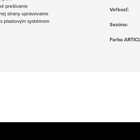
né prešívanie
Veľkosť
:
nej strany upravovanie
i s plastovým systémom
Sezóna
:
Farba ARTIC