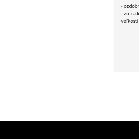
- ozdob
- zo zad
veľkost
Z
á