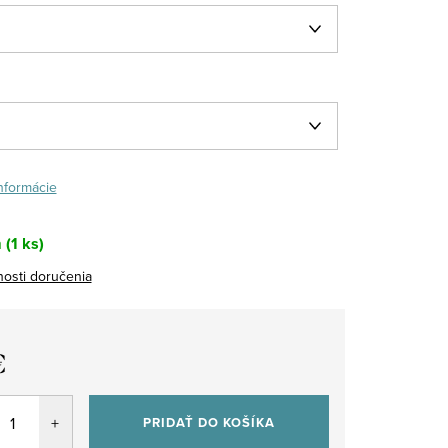
informácie
m
(1 ks)
osti doručenia
€
tková
PRIDAŤ DO KOŠÍKA