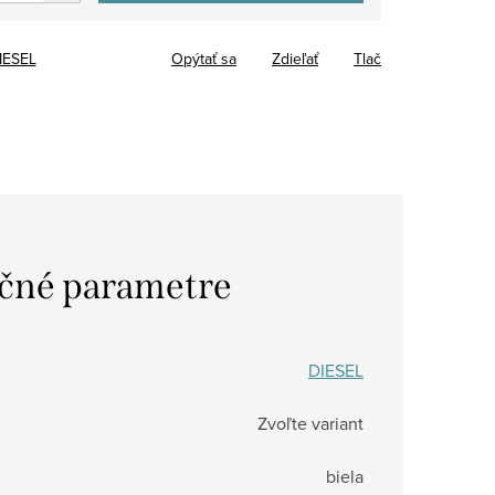
IESEL
Opýtať sa
Zdieľať
Tlač
čné parametre
DIESEL
Zvoľte variant
biela