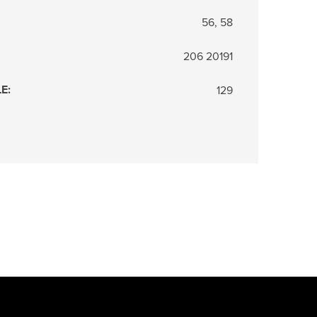
56, 58
206 20191
LE
:
129