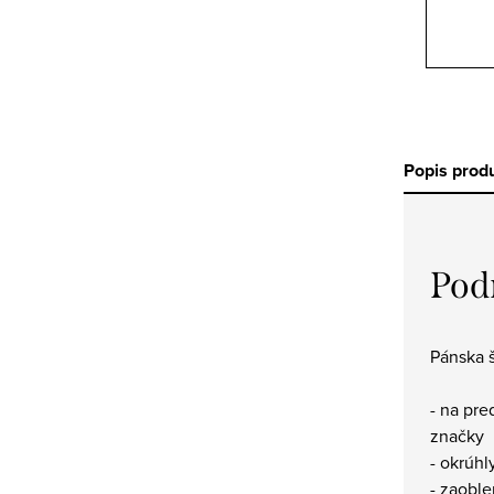
Popis prod
Pod
Pánska š
- na pre
značky
- okrúhl
- zaoble