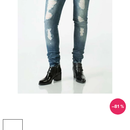
–81 %