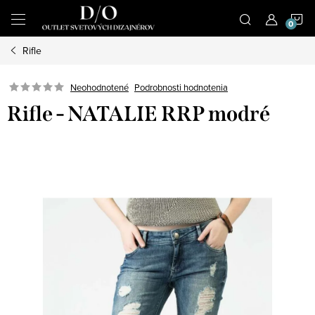
Prejsť
N
na
obsah
Rifle
K
Podrobnosti hodnotenia
Neohodnotené
Rifle - NATALIE RRP modré