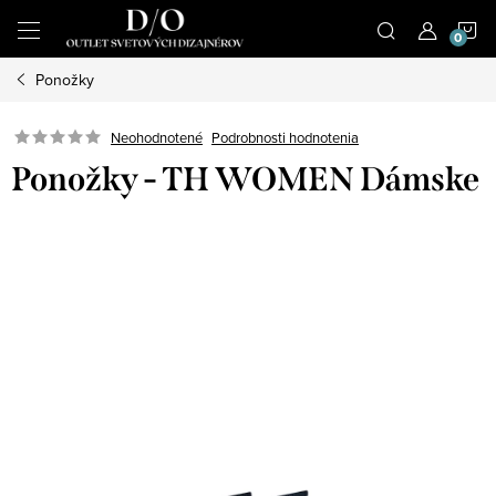
Prejsť
N
na
obsah
Ponožky
K
Podrobnosti hodnotenia
Neohodnotené
Ponožky - TH WOMEN Dámske