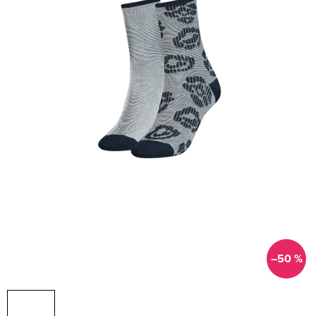
–50 %