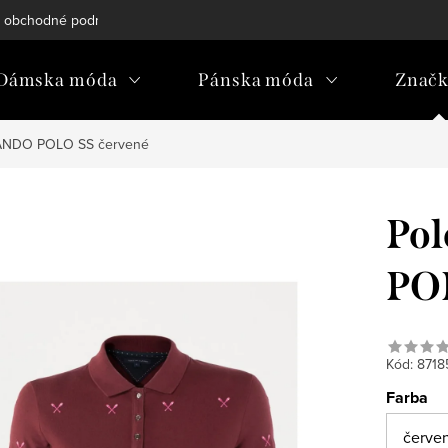
 obchodné podmienky
Reklamačný poriadok
Podmienky och
Dámska móda
Pánska móda
Znač
 PANDO POLO SS červené
Pol
POL
Kód:
8718
Farba