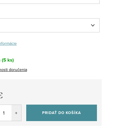
informácie
m
(5 ks)
osti doručenia
€
tková
PRIDAŤ DO KOŠÍKA