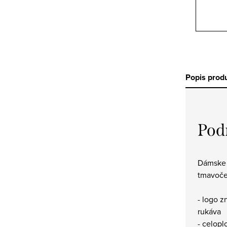
Popis prod
Pod
Dámske 
tmavoče
- logo z
rukáva
- celopl