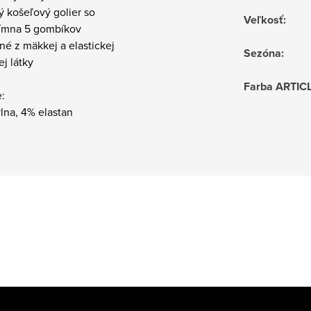
ký košeľový golier so
Veľkosť
:
ímna 5 gombíkov
né z mäkkej a elastickej
Sezóna
:
j látky
Farba ARTIC
:
lna, 4% elastan