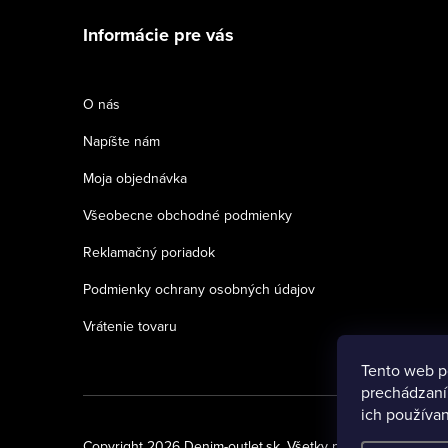
á
Informácie pre vás
p
ä
O nás
t
Napíšte nám
i
Moja objednávka
e
Všeobecne obchodné podmienky
Reklamačný poriadok
Podmienky ochrany osobných údajov
Vrátenie tovaru
Tento web p
prechádzaní
ich používan
Copyright 2026
Denim-outlet.sk
. Všetky práva vyhradené.