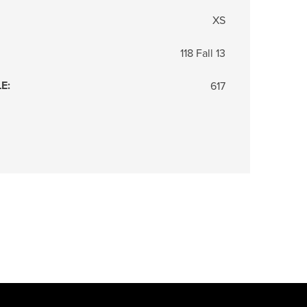
XS
118 Fall 13
LE
:
617