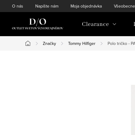
Prejsť
O nás
Napíšte nám
Moja objednávka
Všeobecne
na
obsah
Clearance
Značky
Tommy Hilfiger
Polo tričko -
Domov
B
o
č
n
ý
p