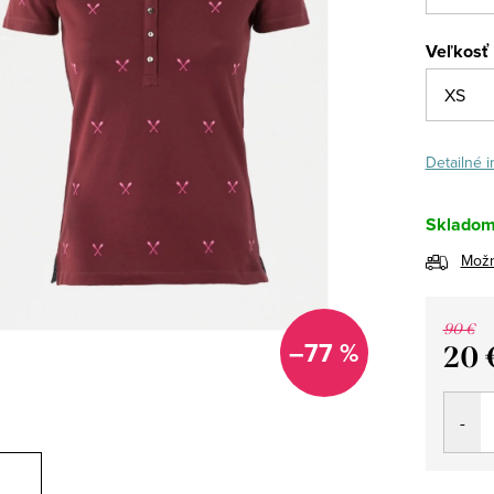
Veľkosť
Detailné 
Sklado
Možn
90 €
–77 %
20 
Jedno
cena: