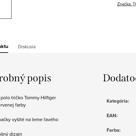
Značka:
T
uktu
Diskusia
robný popis
Dodato
polo tričko Tommy Hilfiger
Kategória
:
rvenej farby
EAN
:
načky vyšité na leme ľavého
Farba
:
ošný dizajn