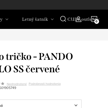
rany osobných údajov
Vrátenie tovaru
NÁKU
ky
Letný šatník
CUBE outlet
KOŠÍ
o tričko - PANDO
O SS červené
Podrobnosti hodnotenia
Neohodnotené
501905749