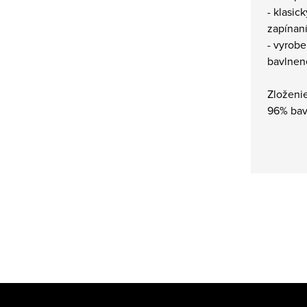
- klasic
zapínan
- vyrobe
bavlnene
Zloženie
96% bav
Z