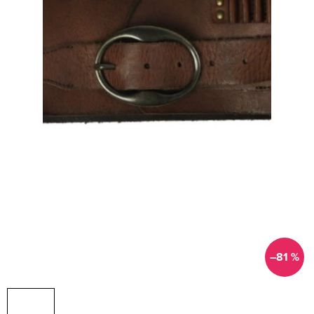
–81 %