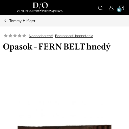
Prejsť
N
na
obsah
Tommy Hilfiger
K
Podrobnosti hodnotenia
Neohodnotené
Opasok - FERN BELT hnedý