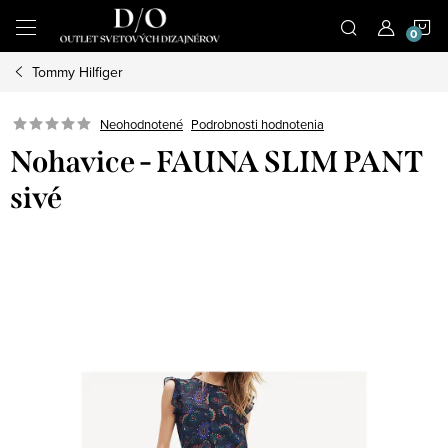
Prejsť
N
na
obsah
Tommy Hilfiger
K
Podrobnosti hodnotenia
Neohodnotené
Nohavice - FAUNA SLIM PANT
sivé