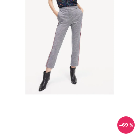
–69 %