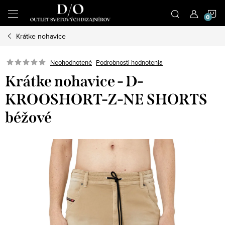
Prejsť
N
na
obsah
Krátke nohavice
K
Podrobnosti hodnotenia
Neohodnotené
Krátke nohavice - D-
KROOSHORT-Z-NE SHORTS
béžové