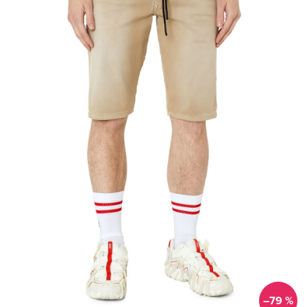
–79 %