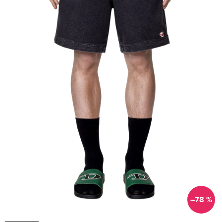
–78 %