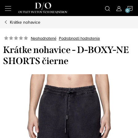
Prejsť
N
na
obsah
Krátke nohavice
K
Podrobnosti hodnotenia
Neohodnotené
Krátke nohavice - D-BOXY-NE
SHORTS čierne