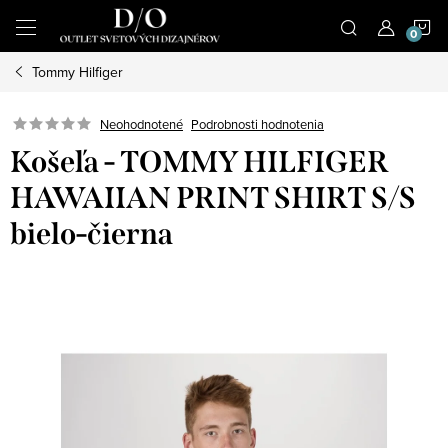
Prejsť
N
na
obsah
Tommy Hilfiger
K
Podrobnosti hodnotenia
Neohodnotené
Košeľa - TOMMY HILFIGER
HAWAIIAN PRINT SHIRT S/S
bielo-čierna