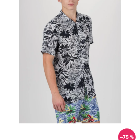
–75 %