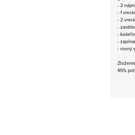
- 2 náp
- 1 vrec
- 2 vrec
- zaobl
- košeľo
- zapín
- rovný s
Zloženie
65% pol