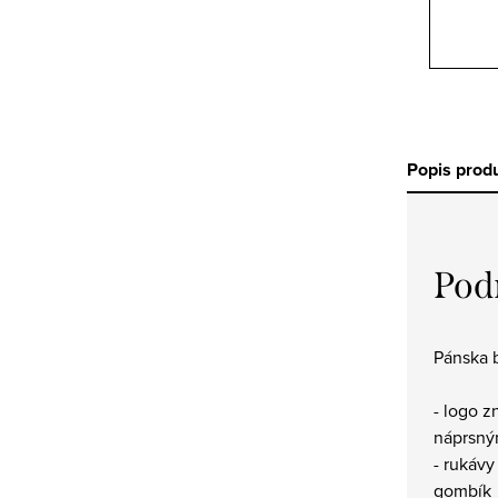
Popis prod
Pod
Pánska b
- logo 
náprsný
- rukáv
gombík