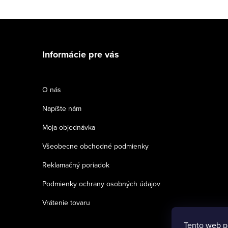
Z
á
Informácie pre vás
p
ä
O nás
t
Napíšte nám
i
Moja objednávka
e
Všeobecne obchodné podmienky
Reklamačný poriadok
Podmienky ochrany osobných údajov
Vrátenie tovaru
Tento web p