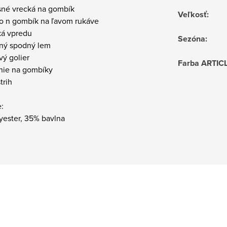
rsné vrecká na gombík
Veľkosť
:
ko n gombík na ľavom rukáve
ká vpredu
Sezóna
:
ený spodný lem
vý golier
Farba ARTIC
anie na gombíky
trih
:
yester, 35% bavlna