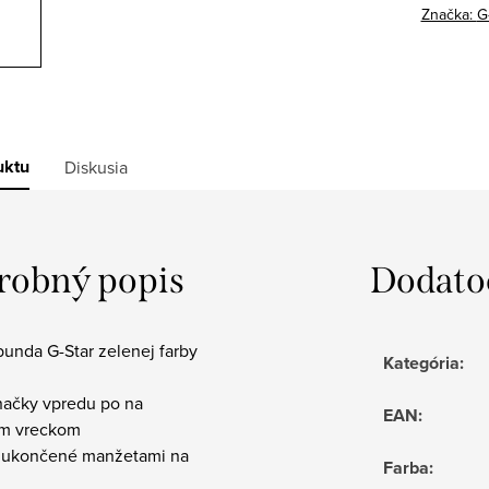
Značka:
G
uktu
Diskusia
robný popis
Dodato
unda G-Star zelenej farby
Kategória
:
značky vpredu po na
EAN
:
m vreckom
y ukončené manžetami na
Farba
: