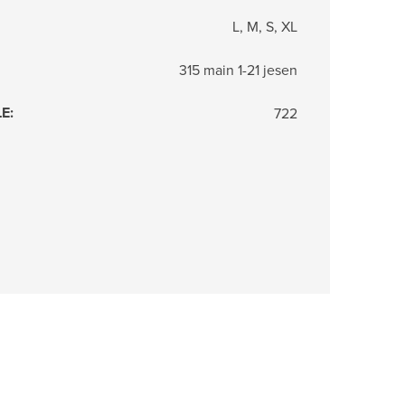
L, M, S, XL
315 main 1-21 jesen
LE
:
722