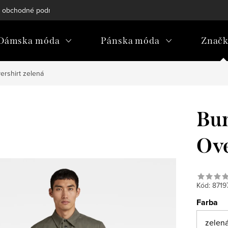
 obchodné podmienky
Reklamačný poriadok
Podmienky och
Dámska móda
Pánska móda
Znač
ershirt zelená
Bun
Ove
Kód:
8719
Farba