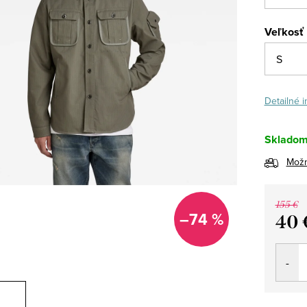
Veľkosť
Detailné 
Sklado
Možn
155 €
–74 %
40 
Jedno
cena: