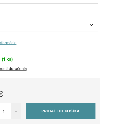
informácie
m
(1 ks)
osti doručenia
€
tková
PRIDAŤ DO KOŠÍKA