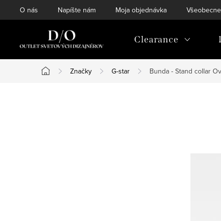
Prejsť
O nás
Napíšte nám
Moja objednávka
Všeobecne
na
obsah
Clearance
Značky
G-star
Bunda - Stand collar Ov
Domov
B
o
č
n
ý
p