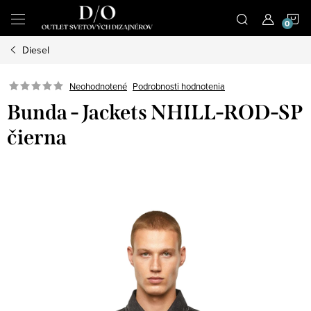
Prejsť
N
na
obsah
Diesel
K
Podrobnosti hodnotenia
Neohodnotené
Bunda - Jackets NHILL-ROD-SP
čierna