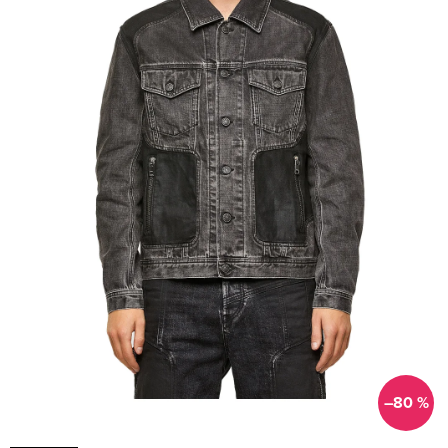
–80 %