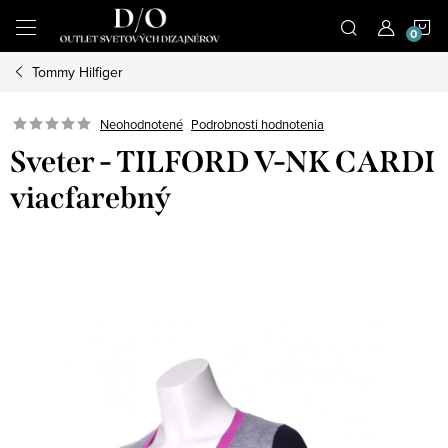
Prejsť
N
na
obsah
Tommy Hilfiger
K
Podrobnosti hodnotenia
Neohodnotené
Sveter - TILFORD V-NK CARDI
viacfarebný