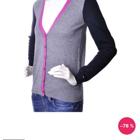
–78 %