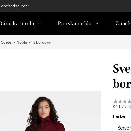
 obchodné podmienky
Reklamačný poriadok
Podmienky och
Dámska móda
Pánska móda
Znač
Sveter - Noble knit bordový
Sve
bo
Kód:
Zvoľt
Farba