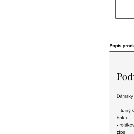
Popis prod
Pod
Dámsky 
- tkaný 
boku
- roláko
zips