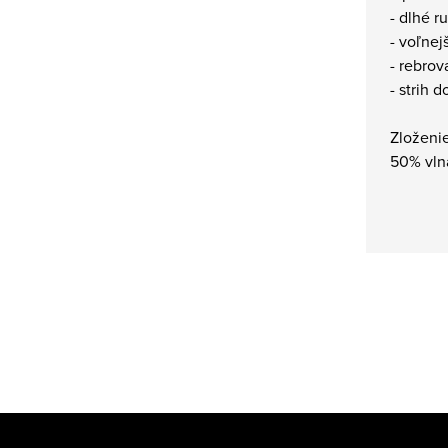
- dlhé r
- voľnejš
- rebrov
- strih 
Zloženie
50% vln
Z