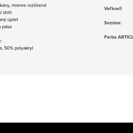
ukávy, mierne rozšírené
Veľkosť
:
í strih
aný úplet
Sezóna
:
do pása
Farba ARTIC
:
a, 50% polyakryl