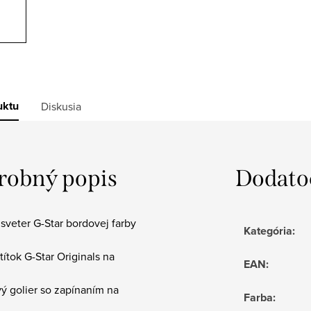
uktu
Diskusia
robný popis
Dodato
sveter G-Star bordovej farby
Kategória
:
štítok G-Star Originals na
EAN
:
vý golier so zapínaním na
Farba
: