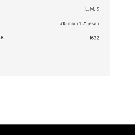
L, M, S
315 main 1-21 jesen
LE
:
1632