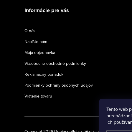
á
Informácie pre vás
p
ä
O nás
t
Napíšte nám
i
Moja objednávka
e
Všeobecne obchodné podmienky
Reklamačný poriadok
Podmienky ochrany osobných údajov
Vrátenie tovaru
Tento web p
prechádzaní
ich používan
Copyright 2026
Denim-outlet.sk
. Všetky práva vyhradené.