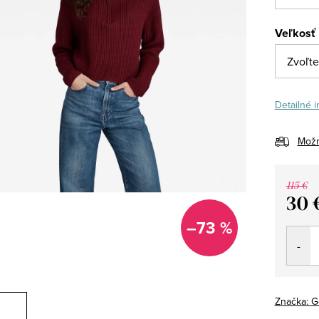
Veľkosť
Detailné 
Možn
115 €
30 
Jedno
–73 %
cena:
Značka:
G