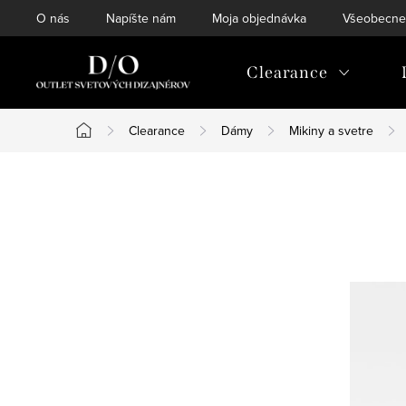
Prejsť
O nás
Napíšte nám
Moja objednávka
Všeobecne
na
obsah
Clearance
Clearance
Dámy
Mikiny a svetre
Domov
B
o
č
n
ý
p