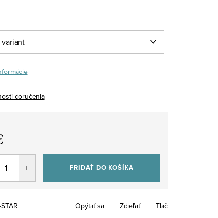
informácie
osti doručenia
€
tková
PRIDAŤ DO KOŠÍKA
-STAR
Opýtať sa
Zdieľať
Tlač