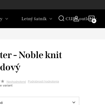
rany osobných údajov
Vrátenie tovaru
NÁKU
ky
Letný šatník
CUBE outlet
KOŠÍ
ter - Noble knit
rdový
Podrobnosti hodnotenia
Neohodnotené
e variant