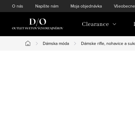
Prejsť
O nás
Napíšte nám
Moja objednávka
Všeobecne
na
obsah
Clearance
Dámska móda
Dámske rifle, nohavice a su
Domov
B
o
č
n
ý
p