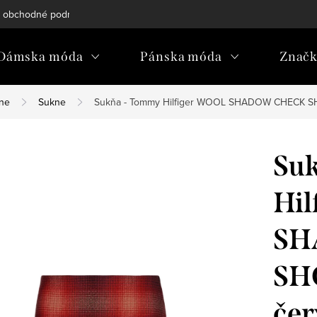
 obchodné podmienky
Reklamačný poriadok
Podmienky och
Dámska móda
Pánska móda
Znač
kne
Sukne
Sukňa - Tommy Hilfiger WOOL SHADOW CHECK S
Su
Hi
SH
SH
čer