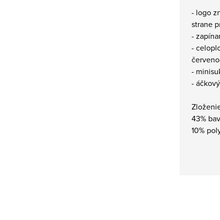
- logo z
strane 
- zapína
- celop
červeno-
- minisu
- áčkový
Zloženie
43% bav
10% poly