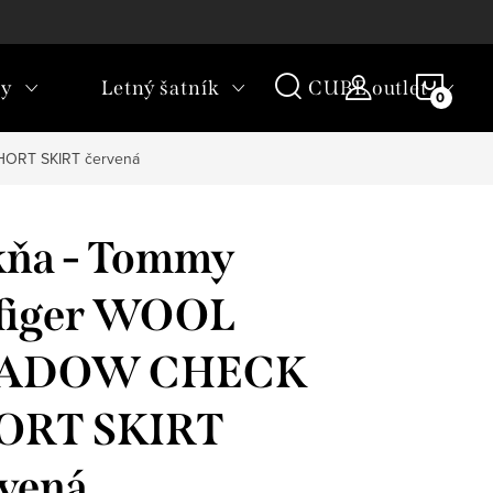
rany osobných údajov
Vrátenie tovaru
NÁKU
ky
Letný šatník
CUBE outlet
KOŠÍ
HORT SKIRT červená
kňa - Tommy
lfiger WOOL
ADOW CHECK
ORT SKIRT
vená