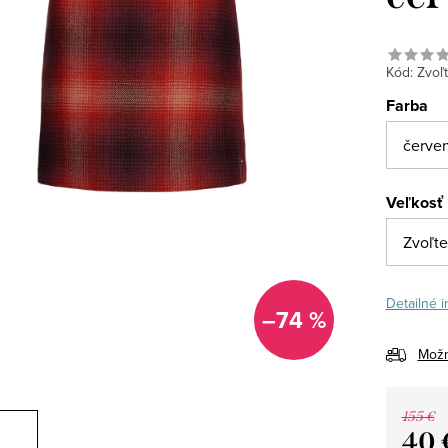
Kód:
Zvoľt
Farba
Veľkosť
Detailné 
–74 %
Možn
155 €
40 