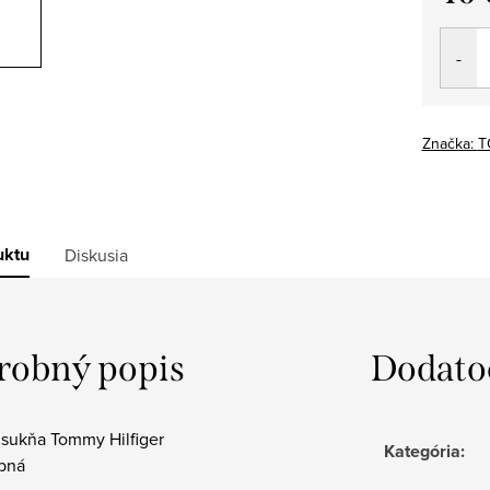
Jedno
cena:
Značka:
T
uktu
Diskusia
robný popis
Dodato
sukňa Tommy Hilfiger
Kategória
:
ebná