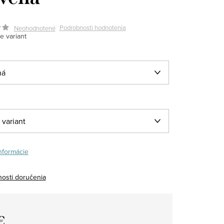
Podrobnosti hodnotenia
Neohodnotené
e variant
informácie
osti doručenia
€