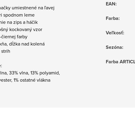
EAN
:
načky umiestnené na ľavej
pri spodnom leme
Farba
:
nie na zips a háčik
lošný kockovaný vzor
Veľkosť
:
čiernej farby
kňa, dĺžka nad kolená
Sezóna
:
 strih
Farba ARTIC
:
lna, 33% vlna, 13% polyamid,
ester, 1% ostatné vlákna