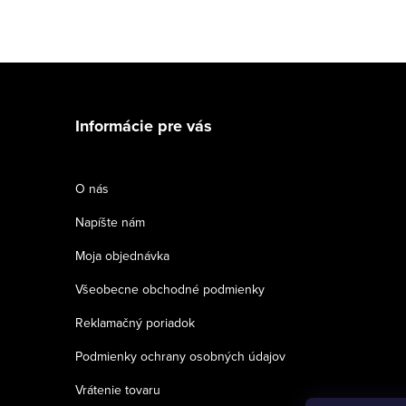
Z
á
Informácie pre vás
p
ä
O nás
t
Napíšte nám
i
Moja objednávka
e
Všeobecne obchodné podmienky
Reklamačný poriadok
Podmienky ochrany osobných údajov
Vrátenie tovaru