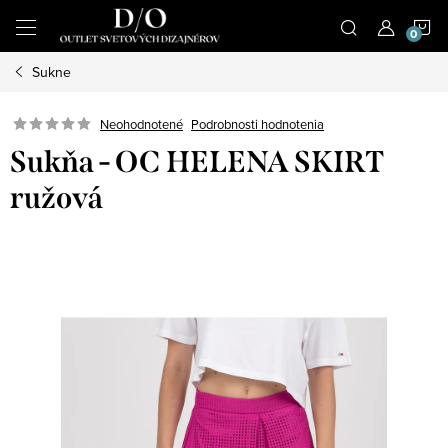
Prejsť
N
na
obsah
Sukne
K
Podrobnosti hodnotenia
Neohodnotené
Sukňa - OC HELENA SKIRT
ružová