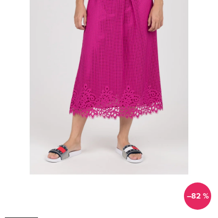
–82 %