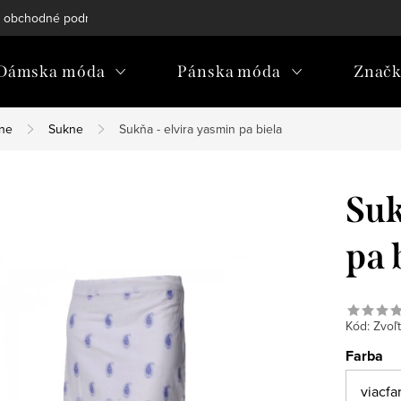
 obchodné podmienky
Reklamačný poriadok
Podmienky och
Dámska móda
Pánska móda
Znač
kne
Sukne
Sukňa - elvira yasmin pa biela
Suk
pa 
Kód:
Zvoľt
Farba