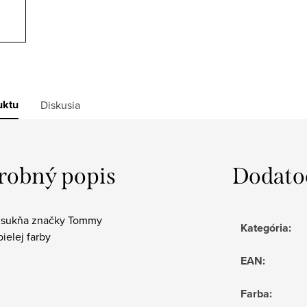
uktu
Diskusia
robný popis
Dodato
sukňa značky Tommy
Kategória
:
bielej farby
EAN
:
Farba
: