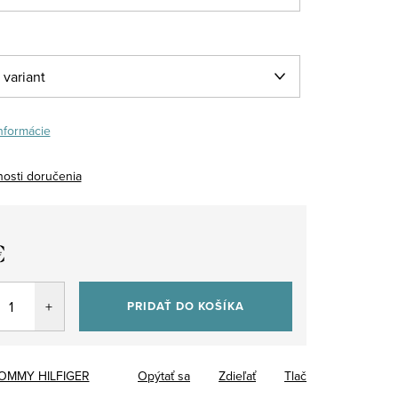
informácie
osti doručenia
€
tková
PRIDAŤ DO KOŠÍKA
OMMY HILFIGER
Opýtať sa
Zdieľať
Tlač