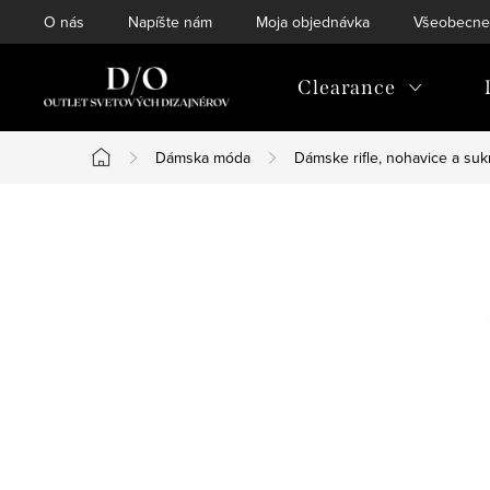
Prejsť
O nás
Napíšte nám
Moja objednávka
Všeobecne
na
obsah
Clearance
Dámska móda
Dámske rifle, nohavice a su
Domov
B
o
č
n
ý
p