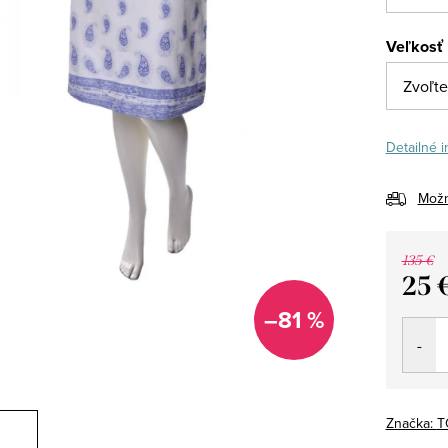
Veľkosť
Detailné 
Možn
135 €
25 
Jedno
–81 %
cena:
Značka:
T