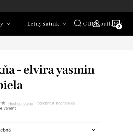
rany osobných údajov
Vrátenie tovaru
NÁKU
ky
Letný šatník
CUBE outlet
KOŠÍ
ňa - elvira yasmin
biela
Podrobnosti hodnotenia
Neohodnotené
e variant