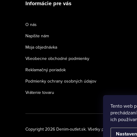
Informácie pre vás
p
ä
O nás
t
Napíšte nám
i
Moja objednávka
e
Všeobecne obchodné podmienky
Reklamačný poriadok
Podmienky ochrany osobných údajov
Vrátenie tovaru
Tento web p
prechádzaní
ich používan
Copyright 2026
Denim-outlet.sk
. Všetky práva vyhradené.
Nastaven