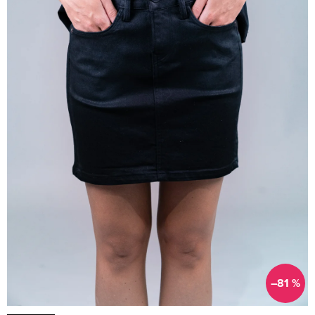
–81 %