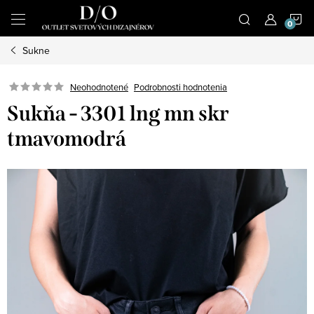
Prejsť
N
na
obsah
Sukne
K
Podrobnosti hodnotenia
Neohodnotené
Sukňa - 3301 lng mn skr
tmavomodrá