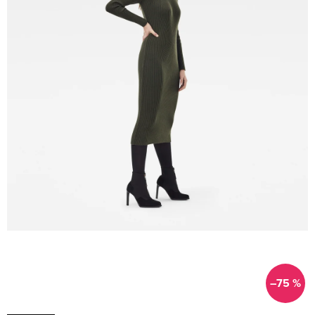
–75 %