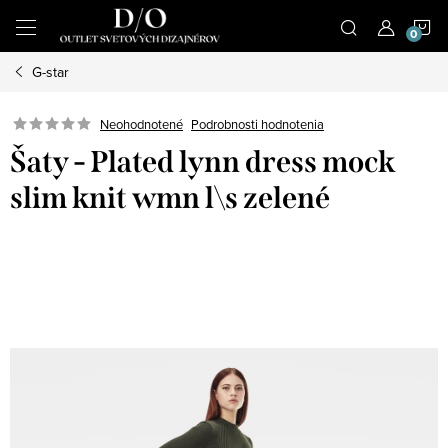
Prejsť
N
na
obsah
G-star
K
Podrobnosti hodnotenia
Neohodnotené
Šaty - Plated lynn dress mock
slim knit wmn l\s zelené