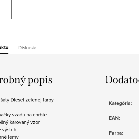
uktu
Diskusia
robný popis
Dodato
aty Diesel zelenej farby
Kategória
:
načky vzadu na chrbte
EAN
:
ošný károvaný vzor
y výstrih
Farba
:
vané lemy