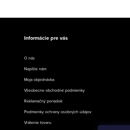
Z
á
Informácie pre vás
p
ä
O nás
t
Napíšte nám
i
Moja objednávka
e
Všeobecne obchodné podmienky
Reklamačný poriadok
Podmienky ochrany osobných údajov
Vrátenie tovaru