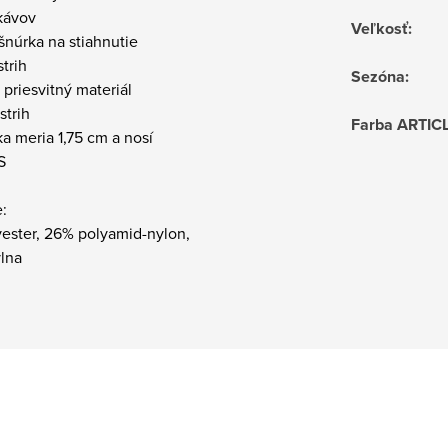
kávov
Veľkosť
:
šnúrka na stiahnutie
strih
Sezóna
:
 priesvitný materiál
 strih
Farba ARTIC
a meria 1,75 cm a nosí
S
:
yester, 26% polyamid-nylon,
lna