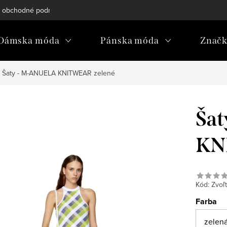
 obchodné podmienky
Reklamačný poriadok
Podmienky och
Dámska móda
Pánska móda
Znač
Šaty - M-ANUELA KNITWEAR zelené
Ša
KN
Kód:
Zvoľt
Farba