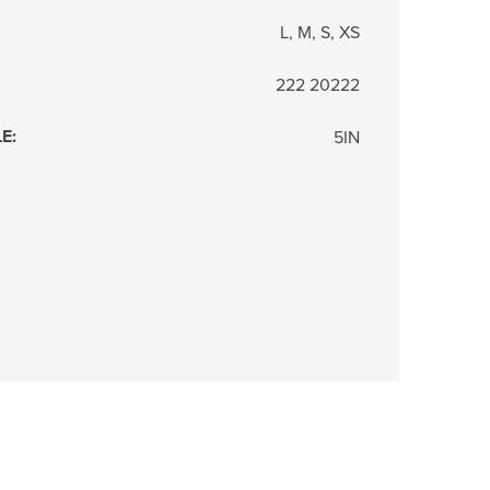
L, M, S, XS
222 20222
LE
:
5IN