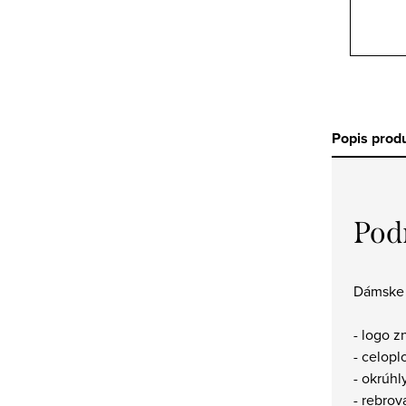
Popis prod
Pod
Dámske š
- logo z
- celopl
- okrúhl
- rebro