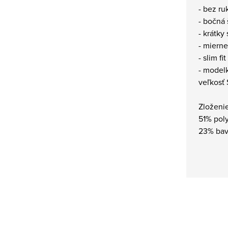
- bez ru
- bočná 
- krátky 
- mierne
- slim fit
- modelk
veľkosť 
Zloženie
51% pol
23% bav