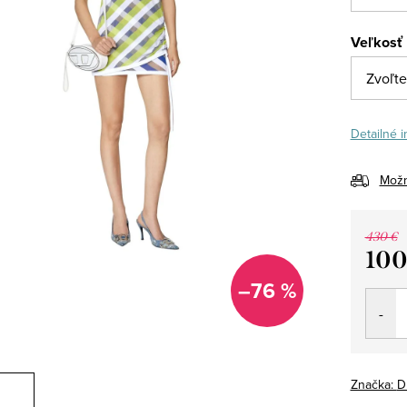
Veľkosť
Detailné 
Možn
430 €
100
Jedno
–76 %
cena:
Značka:
D