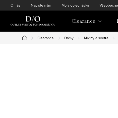
Prejsť
O nás
Napíšte nám
Moja objednávka
Všeobecne
na
obsah
Clearance
Clearance
Dámy
Mikiny a svetre
Domov
B
o
č
n
ý
p