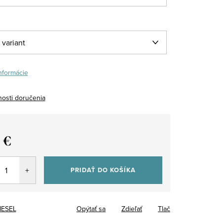
informácie
osti doručenia
 €
tková
PRIDAŤ DO KOŠÍKA
IESEL
Opýtať sa
Zdieľať
Tlač