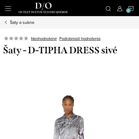
Prejsť
N
na
obsah
Šaty a sukne
K
Podrobnosti hodnotenia
Neohodnotené
Šaty - D-TIPHA DRESS sivé