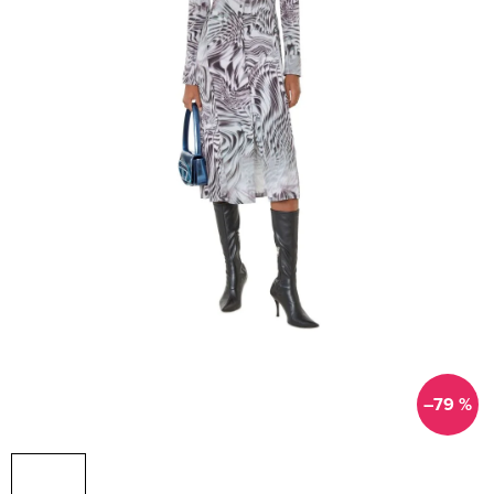
–79 %