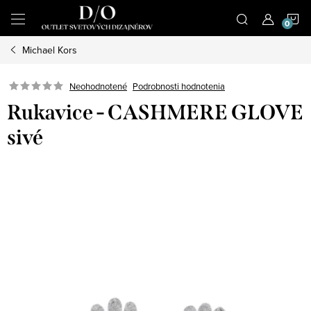
Prejsť
N
na
obsah
Michael Kors
K
Podrobnosti hodnotenia
Neohodnotené
Rukavice - CASHMERE GLOVE
sivé