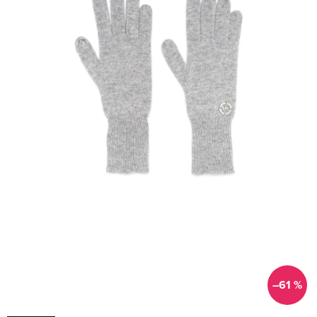
–61 %