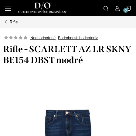
Prejsť
N
na
obsah
Rifle
K
Podrobnosti hodnotenia
Neohodnotené
Rifle - SCARLETT AZ LR SKNY
BE154 DBST modré