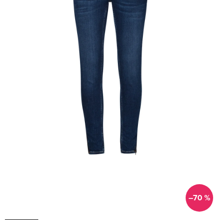
–70 %