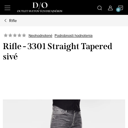
Prejsť
N
na
obsah
Rifle
K
Podrobnosti hodnotenia
Neohodnotené
Rifle - 3301 Straight Tapered
sivé