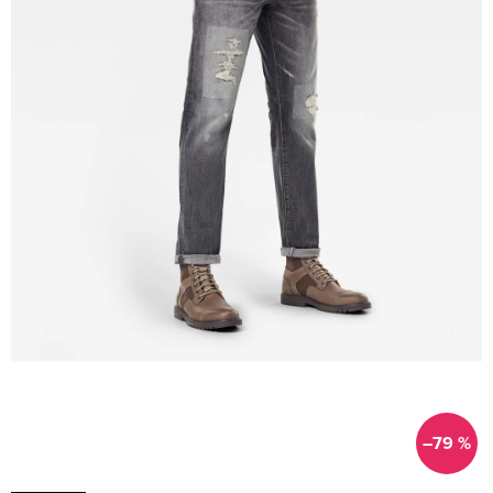
–79 %