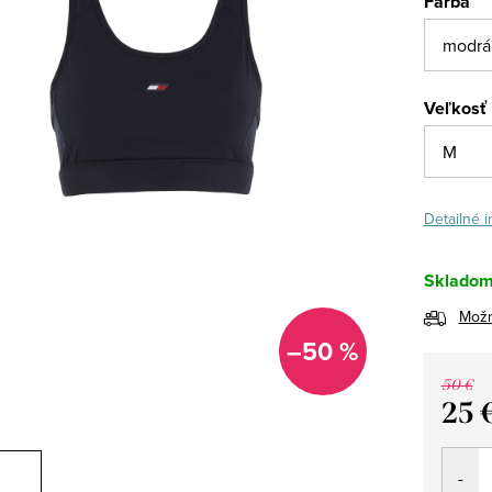
Farba
Veľkosť
Detailné 
Sklado
Možn
–50 %
50 €
25 
Jedno
cena: