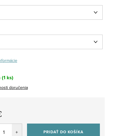
informácie
m
(1 ks)
osti doručenia
€
tková
PRIDAŤ DO KOŠÍKA