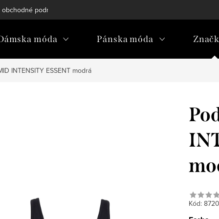
 obchodné podmienky
Reklamačný poriadok
Podmienky och
Dámska móda
Pánska móda
Znač
 MID INTENSITY ESSENT modrá
Pod
IN
mo
Kód:
872