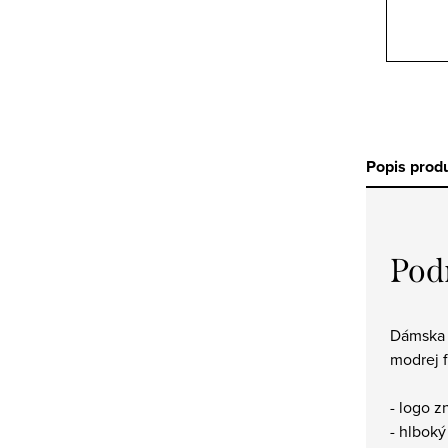
Popis prod
Pod
Dámska 
modrej 
- logo z
- hlboký