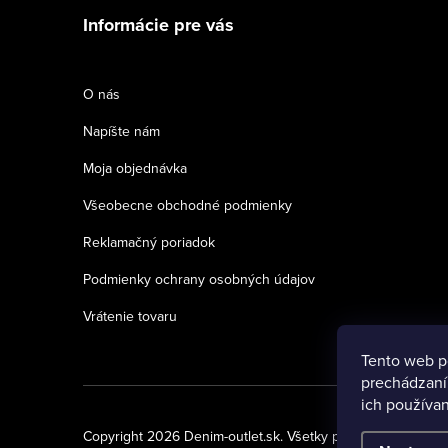
á
Informácie pre vás
p
ä
O nás
t
Napíšte nám
i
Moja objednávka
e
Všeobecne obchodné podmienky
Reklamačný poriadok
Podmienky ochrany osobných údajov
Vrátenie tovaru
Tento web p
prechádzaní
ich používan
Copyright 2026
Denim-outlet.sk
. Všetky práva vyhradené.