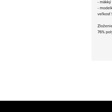
- mäkký
- model
veľkosť 
Zloženie
76% pol
Z