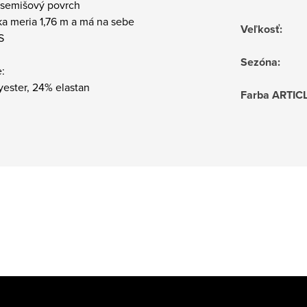
 semišový povrch
ka meria 1,76 m a má na sebe
Veľkosť
:
S
Sezóna
:
:
yester, 24% elastan
Farba ARTIC