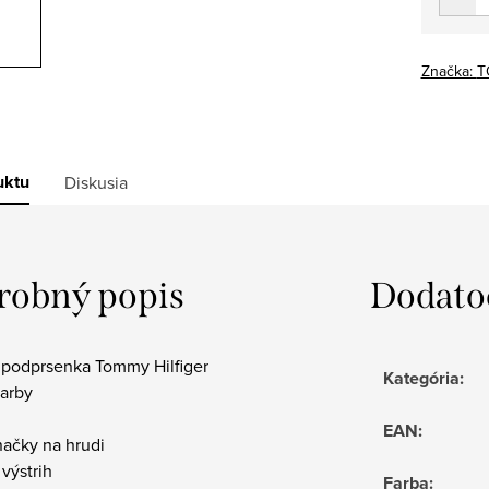
Značka:
T
uktu
Diskusia
robný popis
Dodato
podprsenka Tommy Hilfiger
Kategória
:
farby
EAN
:
načky na hrudi
 výstrih
Farba
: