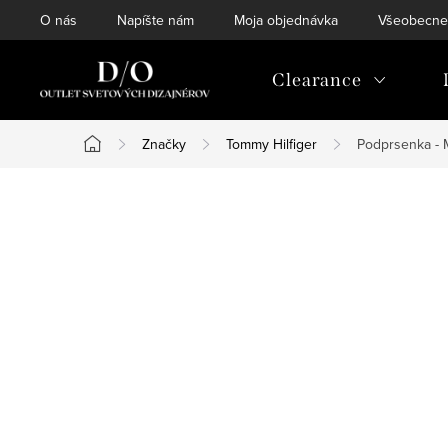
Prejsť
O nás
Napíšte nám
Moja objednávka
Všeobecne
na
obsah
Clearance
Značky
Tommy Hilfiger
Podprsenka -
Domov
B
o
č
n
ý
p