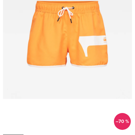
–70 %