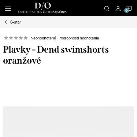
Prejsť
N
na
obsah
G-star
K
Podrobnosti hodnotenia
Neohodnotené
Plavky - Dend swimshorts
oranžové