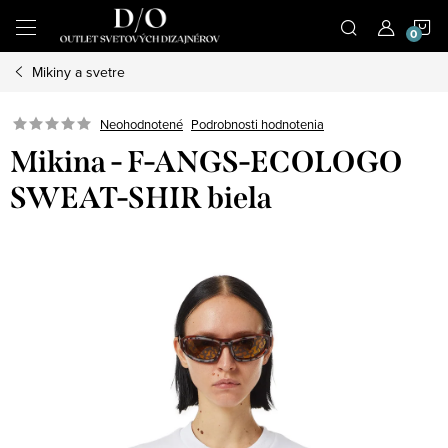
Prejsť
N
na
obsah
Mikiny a svetre
K
Podrobnosti hodnotenia
Neohodnotené
Mikina - F-ANGS-ECOLOGO
SWEAT-SHIR biela