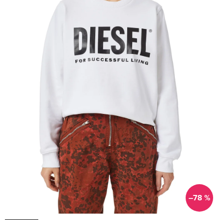
–78 %