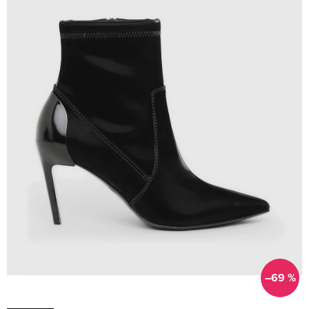
–69 %