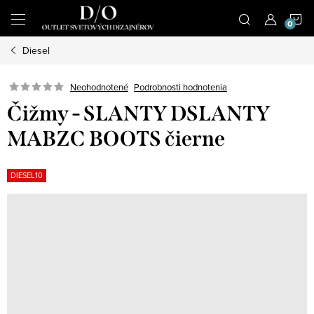
Prejsť
N
na
obsah
Diesel
K
Podrobnosti hodnotenia
Neohodnotené
Čižmy - SLANTY DSLANTY
MABZC BOOTS čierne
DIESEL10